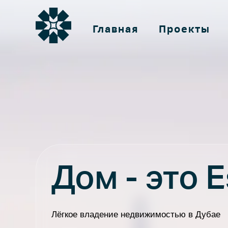
Main
Главная
Проекты
navigation
ГЛА
ПРО
КОНТ
Дом - это E
О
Лёгкое владение недвижимостью в Дубае
Select