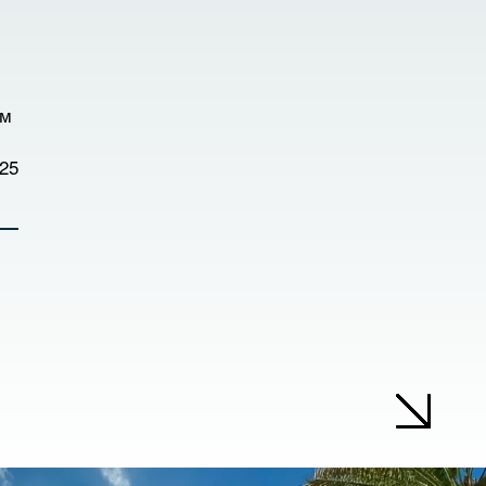
ым
ие
ми
25