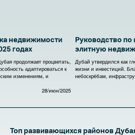
ка недвижимости
Руководство по 
025 годах
элитную недвиж
убая продолжает процветать,
Дубай утвердился как г
особность адаптироваться к
жизни и инвестиций. Бл
ским изменениям, и
небоскрёбам, инфрастру
 со всего мира. По мере
непревзойдённому образ
5 год этот сектор
28/июн/2025
недвижимости города пр
ая новые тенденции,
остаётся одним из самы
аясь с вызовами, которые
Это руководство объясн
орию роста.
привлекает состоятельн
какие районы считаются
в люкс-сегменте и как г
Топ развивающихся районов Дуба
вложений.