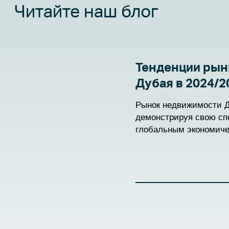
Читайте наш блог
Тенденции рын
Дубая в 2024/2
Рынок недвижимости Д
демонстрируя свою сп
глобальным экономиче
привлекает инвесторов
перехода из 2024 в 202
развивается, приобрет
возможности и сталкив
определяют его траект