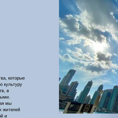
тва, которые
ю культуру
в, в
ными.
ая мы
х жителей
ой и