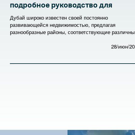
подробное руководство для
будущих жителей
Дубай широко известен своей постоянно
развивающейся недвижимостью, предлагая
разнообразные районы, соответствующие различн
стилям жизни и инвестиционным целям. В последн
годы несколько районов стали особенно популярны
28/июн/20
благодаря доступности, современным удобствам и
высокому потенциалу для роста. Ниже представлен
подробный обзор этих развивающихся районов и
причин, по которым они привлекают внимание.