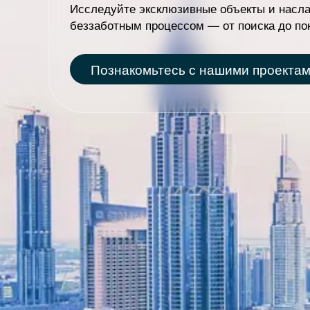
Исследуйте эксклюзивные объекты и насл
your
беззаботным процессом — от поиска до пок
languag
Познакомьтесь с нашими проекта