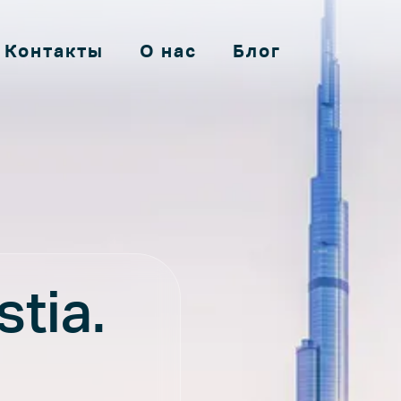
Контакты
О нас
Блог
Main
ВНАЯ
navigation
ЕКТЫ
АКТЫ
stia.
 НАС
БЛОГ