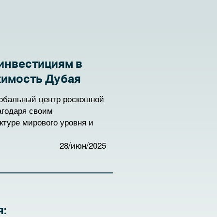
инвестициям в
имость Дубая
лобальный центр роскошной
агодаря своим
ктуре мирового уровня и
у жизни, рынок элитной
одолжает процветать и
28/июн/2025
х востребованных в мире.
яет, почему Дубай
ых частных лиц (HNWIs),
 лучшими для инвестиций
рамотно пройти процесс
я: