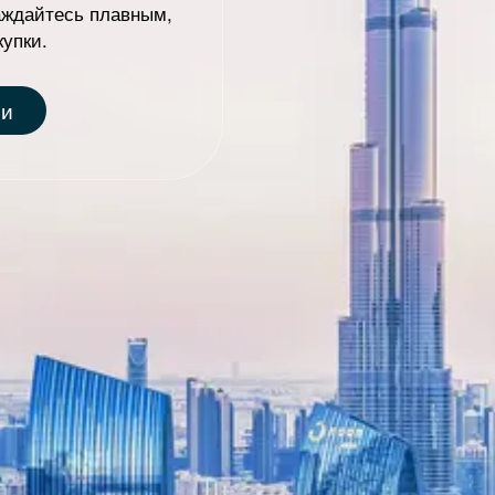
аждайтесь плавным,
упки.
e
ми