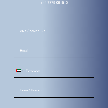
‪+44 7379 091510
Имя
/
Компания
Ваш
Email
Тема
Сообщение