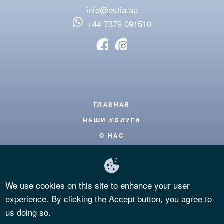
info@estia.ae
‪+44 7379 091510
Footer
ГЛАВНАЯ
НАШИ УСЛУГИ
О НАС
БЛОГ
КОНТАКТЫ
We use cookies on this site to enhance your user
ЧАСТЫЕ ВОПРОСЫ
experience. By clicking the Accept button, you agree to
КОНФИДЕНЦИАЛЬНОСТЬ
us doing so.
УСЛОВИЯ И ПОЛОЖЕНИЯ