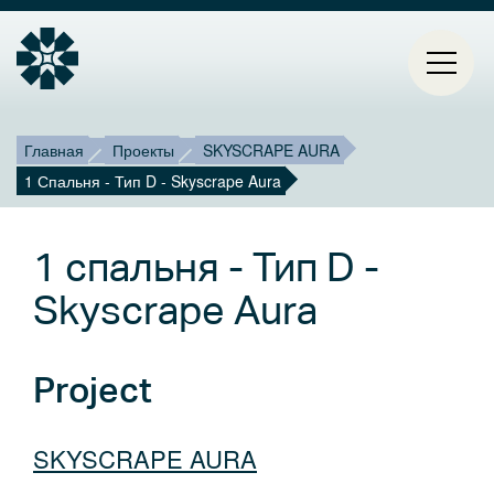
Строка
Mai
Главная
Проекты
SKYSCRAPE AURA
1 Спальня - Тип D - Skyscrape Aura
ГЛАВНАЯ
навигации
navi
ПРОЕКТЫ
1 спальня - Тип D -
КОНТАКТЫ
Skyscrape Aura
О НАС
Project
БЛОГ
SKYSCRAPE AURA
Select