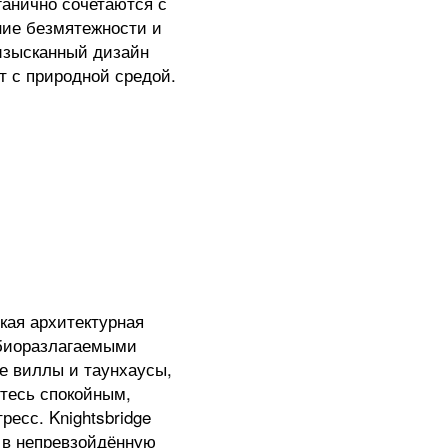
ганично сочетаются с
ие безмятежности и
изысканный дизайн
т с природной средой.
кая архитектурная
 биоразлагаемыми
е виллы и таунхаусы,
тесь спокойным,
сс. Knightsbridge
 в непревзойдённую