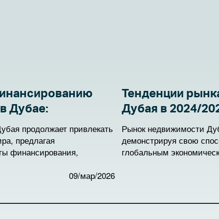
финансированию
Тенденции рынк
в Дубае:
Дубая в 2024/20
оводство
убая продолжает привлекать
Рынок недвижимости Дуб
ира, предлагая
демонстрируя свою спос
ты финансирования,
глобальным экономичес
азные потребности.
привлекает инвесторов с
нтов и соответствующих
09/мар/2026
перехода из 2024 в 2025 
е значение для принятия
развивается, приобретая
ционных решений.
возможности и сталкива
определяют его траектор