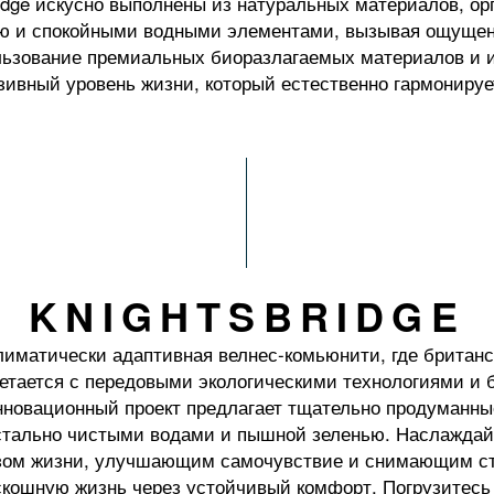
idge искусно выполнены из натуральных материалов, ор
ю и спокойными водными элементами, вызывая ощущен
льзование премиальных биоразлагаемых материалов и 
ивный уровень жизни, который естественно гармонируе
KNIGHTSBRIDGE
лиматически адаптивная велнес-комьюнити, где британс
четается с передовыми экологическими технологиями и
нновационный проект предлагает тщательно продуманны
стально чистыми водами и пышной зеленью. Наслаждай
зом жизни, улучшающим самочувствие и снимающим стре
скошную жизнь через устойчивый комфорт. Погрузитесь