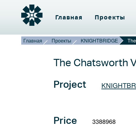
Main
Главная
Проекты
navigation
Строка
Главная
Проекты
KNIGHTBRIDGE
The
ГЛА
навигации
The Chatsworth Vi
ПРО
Project
KNIGHTBR
КОНТ
О
Price
3388968
Select