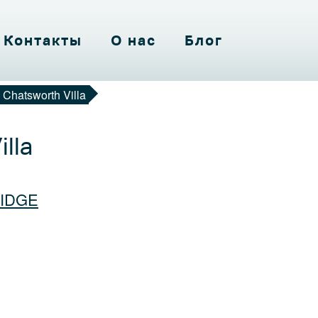
Контакты
О нас
Блог
 Chatsworth Villa
Main
ВНАЯ
lla
navigation
ЕКТЫ
IDGE
АКТЫ
 НАС
БЛОГ