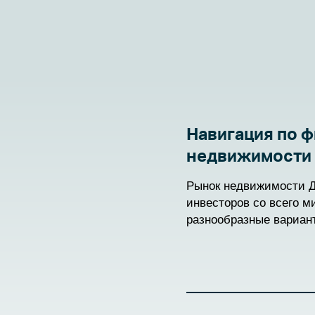
Навигация по 
недвижимости 
подробное рук
Рынок недвижимости Д
инвесторов со всего м
разнообразные вариан
адаптированные под р
Понимание этих вариа
правил имеет решающе
обоснованных инвести