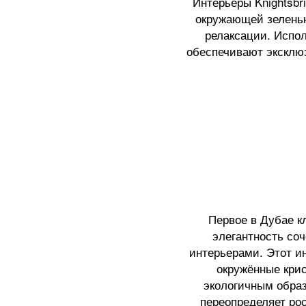
Интерьеры Knightsbr
окружающей зелень
релаксации. Испо
обеспечивают эксклюз
Первое в Дубае к
элегантность со
интерьерами. Этот и
окружённые кри
экологичным обра
переопределяет ро