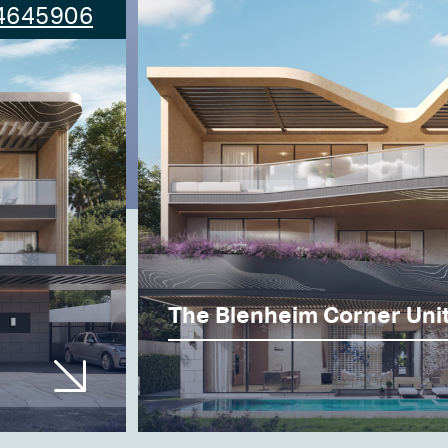
4645906
2 спальни