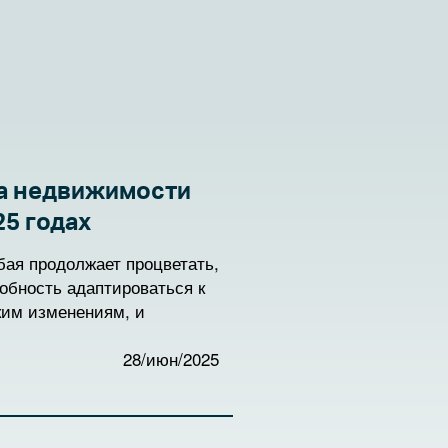
а недвижимости
25 годах
ая продолжает процветать,
обность адаптироваться к
ким изменениям, и
о всего мира. По мере
год этот сектор
28/июн/2025
 новые тенденции,
ясь с вызовами, которые
ию роста.