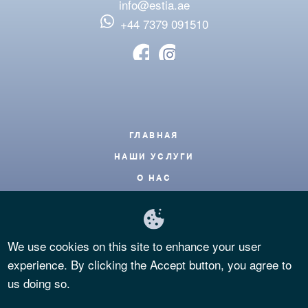
info@estia.ae
‪+44 7379 091510
Footer
ГЛАВНАЯ
НАШИ УСЛУГИ
О НАС
БЛОГ
КОНТАКТЫ
We use cookies on this site to enhance your user
ЧАСТЫЕ ВОПРОСЫ
experience. By clicking the Accept button, you agree to
КОНФИДЕНЦИАЛЬНОСТЬ
us doing so.
УСЛОВИЯ И ПОЛОЖЕНИЯ
COOKIES POLICY