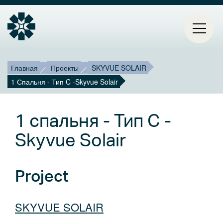
Строка
Mai
Главная
Проекты
SKYVUE SOLAIR
1 Спальня - Тип C -Skyvue Solair
ГЛАВНАЯ
навигации
navi
ПРОЕКТЫ
1 спальня - Тип C -
КОНТАКТЫ
Skyvue Solair
О НАС
Project
БЛОГ
SKYVUE SOLAIR
Select