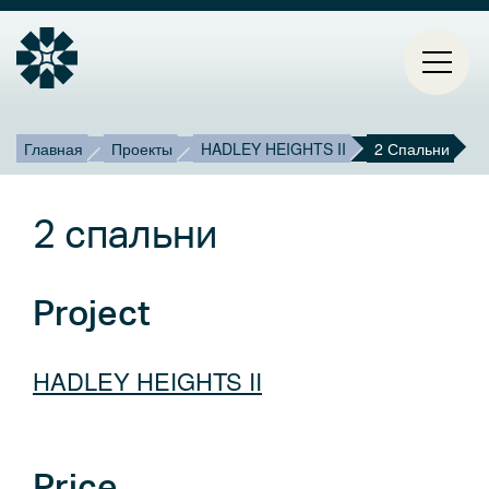
Строка
Mai
Главная
Проекты
HADLEY HEIGHTS II
2 Спальни
ГЛАВНАЯ
навигации
navi
2 спальни
ПРОЕКТЫ
КОНТАКТЫ
Project
О НАС
HADLEY HEIGHTS II
БЛОГ
Select
Price