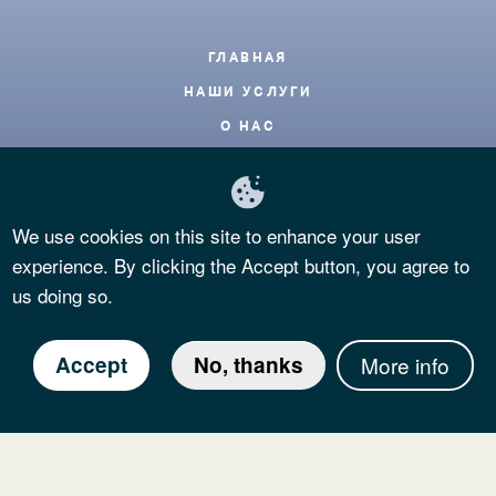
Footer
ГЛАВНАЯ
НАШИ УСЛУГИ
О НАС
БЛОГ
КОНТАКТЫ
We use cookies on this site to enhance your user
ЧАСТЫЕ ВОПРОСЫ
experience. By clicking the Accept button, you agree to
КОНФИДЕНЦИАЛЬНОСТЬ
us doing so.
УСЛОВИЯ И ПОЛОЖЕНИЯ
COOKIES POLICY
Accept
No, thanks
More info