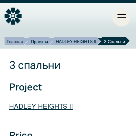
Строка
Mai
Главная
Проекты
HADLEY HEIGHTS II
3 Спальни
ГЛАВНАЯ
навигации
navi
3 спальни
ПРОЕКТЫ
КОНТАКТЫ
Project
О НАС
HADLEY HEIGHTS II
БЛОГ
Select
Price