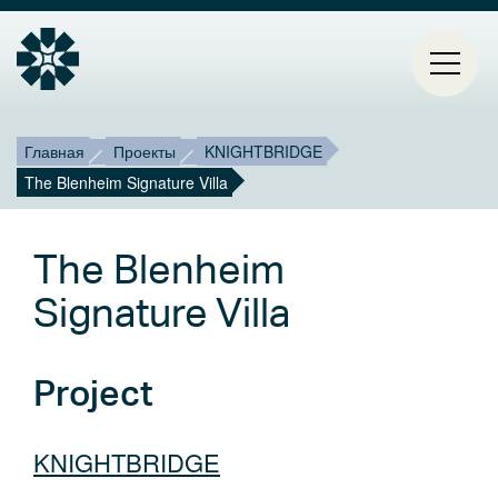
Строка
Mai
Главная
Проекты
KNIGHTBRIDGE
The Blenheim Signature Villa
ГЛАВНАЯ
навигации
navi
ПРОЕКТЫ
The Blenheim
КОНТАКТЫ
Signature Villa
О НАС
Project
БЛОГ
KNIGHTBRIDGE
Select