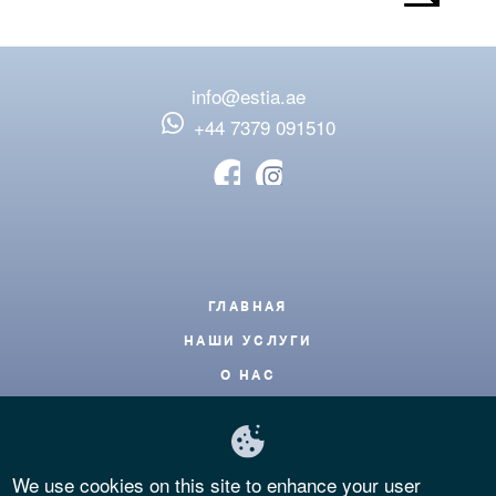
info@estia.ae
‪+44 7379 091510
Footer
ГЛАВНАЯ
НАШИ УСЛУГИ
О НАС
БЛОГ
КОНТАКТЫ
We use cookies on this site to enhance your user
ЧАСТЫЕ ВОПРОСЫ